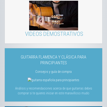
VIDEOS DEMOSTRATIVOS
GUITARRA FLAMENCA Y CLÁSICA PARA
PRINCIPIANTES
Consejos y guía de compra
Análisis y recomendaciones acerca de que guitarras debes
comprar si te quieres iniciar en este maravilloso mudo