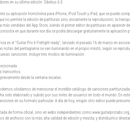
dores en su última edición: Sibelius 6.0.
ente su aplicación homónima para iPhone, iPod Touch y iPad, que se puede compr
ue no permite la edición de partituras sino únicamente la reproducción, la transpo
 más vendidas del App Store, siendo el primer editor de partituras en aparecer dentr
consistía en que durante ese día se podía descargar gratuitamente la aplicación p
ncia es el “Guitar Pro 6 Fretlight ready”, lanzado el pasado 16 de marzo en asociac
las notas del pentagrama se van iluminando en el propio mástil, según se reproduc
 nuevas canciones. Incluye tres modos de iluminación:
eleccionada.
 transcritos.
 previamente desde la ventana escalas.
odemos olvidarnos de mencionar el increíble catálogo de canciones partiturizada
ue ha sido elaborado y subido por sus miles de usuarios en todo el mundo. En es
nciones en su formato particular. A día de hoy, ningún otro editor puede presumir
lada de forma oficial, sino en webs independientes como www.guitarprotabs.org, 
ientos de archivos con la más alta calidad de edición y mezcla, y distribuirlos dir