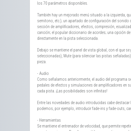
los 70 parámetros disponibles.
También hay un mejorado menú situado a la izquierda, que
semitono, etc.); un apartado de configuración del sonido de
sección de amplificadores, efectos, compresión, ecualizado
canción; el popular diccionario de acordes; una opción de
directamente en la pista seleccionada.
Debajo se mantiene el panel de vista global, con el que s
seleccionadas), Mute (para silenciar las pistas señalad
pieza.
- Audio
Como señalamos anteriormente, el audio del programa se
pedales de efectos y simulaciones de amplificadores en su 
cada pista. ¡Las posibilidades son infinitas!
Entre las novedades de audio introducidas cabe destacar 
podemos, por ejemplo, introducir fade-ins y fade-outs, c
- Herramientas
Se mantiene el entrenador de velocidad, que permite repe