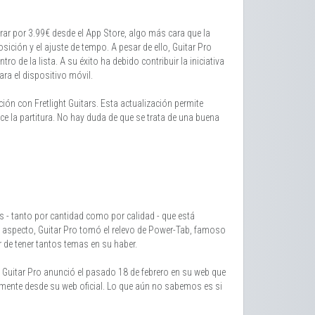
ar por 3.99€ desde el App Store, algo más cara que la
sición y el ajuste de tempo. A pesar de ello, Guitar Pro
o de la lista. A su éxito ha debido contribuir la iniciativa
ara el dispositivo móvil.
ión con Fretlight Guitars. Esta actualización permite
e la partitura. No hay duda de que se trata de una buena
s - tanto por cantidad como por calidad - que está
te aspecto, Guitar Pro tomó el relevo de Power-Tab, famoso
 de tener tantos temas en su haber.
Guitar Pro anunció el pasado 18 de febrero en su web que
ectamente desde su web oficial. Lo que aún no sabemos es si