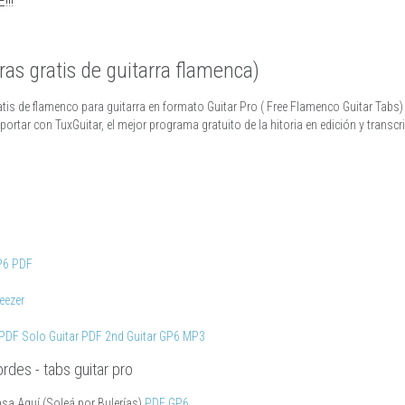
!!!
ras gratis de guitarra flamenca)
tis de flamenco para guitarra en formato Guitar Pro ( Free Flamenco Guitar Tabs) 
rtar con TuxGuitar, el mejor programa gratuito de la hitoria en edición y transcri
P6
PDF
eezer
PDF Solo Guitar
PDF 2nd Guitar
GP6
MP3
des - tabs guitar pro
sa Aquí (Soleá por Bulerías)
PDF
GP6