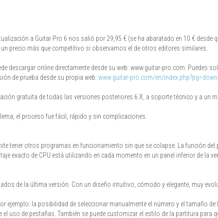
ctualización a Guitar Pro 6 nos salió por 29,95 € (se ha abaratado en 10 € desde q
€, un precio más que competitivo si observamos el de otros editores similares.
e descargar online directamente desde su web: www.guitar-pro.com. Puedes solici
ersión de prueba desde su propia web:
www.guitar-pro.com/en/index.php?pg=down
ación gratuita de todas las versiones posteriores 6.X, a soporte técnico y a un m
lema, el proceso fue fácil, rápido y sin complicaciones.
ite tener otros programas en funcionamiento sin que se colapse. La función de
taje exacto de CPU está utilizando en cada momento en un panel inferior de la ve
dos de la última versión. Con un diseño intuitivo, cómodo y elegante, muy evolu
 por ejemplo: la posibilidad de seleccionar manualmente el número y el tamaño
el uso de pestañas. También se puede customizar el estilo de la partitura para q