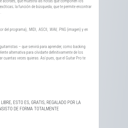
 de acordes, que muestra las notas que componen los
xóticas; la función de búsqueda, que te permite encontrar
.
r del programa), .MIDI, .ASCII, .WAV, .PNG (imagen) y en
guitarristas – que servirá para aprender, como backing
ente alternativa para olvidarte definitivamente de los
 cuantas veces quieras. Así pues, que el Guitar Pro te
IBRE, ESTO ES, GRATIS, REGALADO POR LA
INSISTO DE FORMA TOTALMENTE