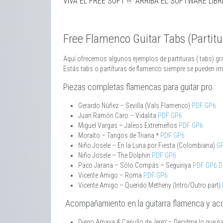
VIVA EL FREE SOFT !!! ARRIBA EL SOFTWARE LIBRE
Free Flamenco Guitar Tabs (Partitu
Aquí ofrecemos algunos ejemplos de partituras ( tabs) gra
Estás tabs o partíturas de flamenco siempre se pueden impo
Piezas completas flamencas para guitar pro
Gerardo Núñez – Sevilla (Vals Flamenco)
PDF
GP6
Juan Ramón Caro – Vidalita
PDF
GP6
Miguel Vargas – Jaleos Extremeños
PDF
GP6
Moraíto – Tangos de Triana ª
PDF
GP6
Niño Josele – En la Luna por Fiesta (Colombiana)
G
Niño Josele – The Dolphin
PDF
GP6
Paco Jarana – Sólo Compás – Seguiriya
PDF
GP6
D
Vicente Amigo – Roma
PDF
GP6
Vicente Amigo – Querido Metheny (Intro/Outro part)
Acompañamiento en la guitarra flamenca y acor
Diego Amaya & Capullo de Jerez – Decidme lo que pa