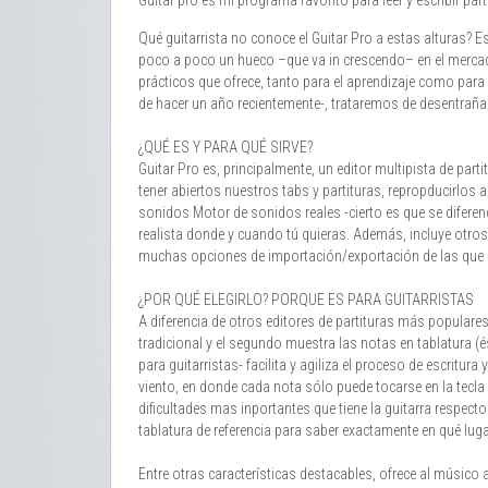
Qué guitarrista no conoce el Guitar Pro a estas alturas?
poco a poco un hueco –que va in crescendo– en el mercado d
prácticos que ofrece, tanto para el aprendizaje como para 
de hacer un año recientemente-, trataremos de desentrañar
¿QUÉ ES Y PARA QUÉ SIRVE?
Guitar Pro es, principalmente, un editor multipista de pa
tener abiertos nuestros tabs y partituras, repropducirlos a
sonidos Motor de sonidos reales -cierto es que se difer
realista donde y cuando tú quieras. Además, incluye otros
muchas opciones de importación/exportación de las que 
¿POR QUÉ ELEGIRLO? PORQUE ES PARA GUITARRISTAS
A diferencia de otros editores de partituras más populares
tradicional y el segundo muestra las notas en tablatura (
para guitarristas- facilita y agiliza el proceso de escrit
viento, en donde cada nota sólo puede tocarse en la tecla
dificultades mas inportantes que tiene la guitarra respecto
tablatura de referencia para saber exactamente en qué luga
Entre otras características destacables, ofrece al músico 