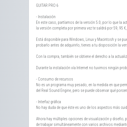
GUITAR PRO 6
- Instalación
En este caso, partíamos de la versión 5.0, por lo que la a
la versión completa por primera vez te saldrá por 59, 95 
Está disponible para Windows, Linux y Macintosh y se pued
probarlo antes de adquirirlo, tienes a tu disposición la v
Con la compra, también se obtiene el derecho a la actualiz
Durante la instalación vía Internet no tuvimos ningún prob
- Consumo de recursos
No es un programa muy pesado, en la medida en que perm
del Real Sound Engine, pero se puede observar qué porcen
- Interfaz gráfica
No hay duda de que éste es uno de los aspectos más cuida
Ahora hay múltiples opciones de visualización y diseño;
de trabajar simultáneamente con varios archivos mediante 