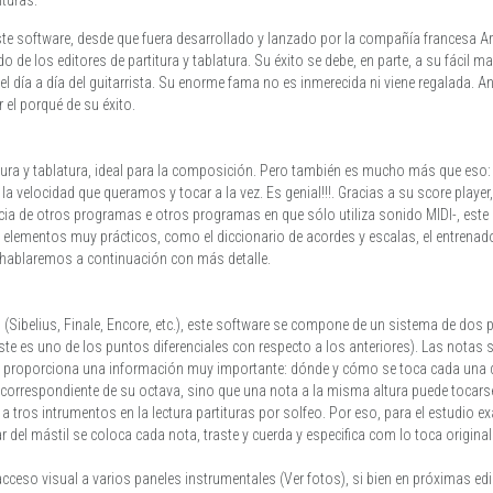
 Este software, desde que fuera desarrollado y lanzado por la compañía francesa
e los editores de partitura y tablatura. Su éxito se debe, en parte, a su fácil ma
el día a día del guitarrista. Su enorme fama no es inmerecida ni viene regalada. A
 el porqué de su éxito.
rtitura y tablatura, ideal para la composición. Pero también es mucho más que es
 la velocidad que queramos y tocar a la vez. Es genial!!!. Gracias a su score playe
encia de otros programas e otros programas en que sólo utiliza sonido MIDI-, e
 elementos muy prácticos, como el diccionario de acordes y escalas, el entrenado
hablaremos a continuación con más detalle.
 (Sibelius, Finale, Encore, etc.), este software se compone de un sistema de dos 
éste es uno de los puntos diferenciales con respecto a los anteriores). Las notas
ura y proporciona una información muy importante: dónde y cómo se toca cada una de
 correspondiente de su octava, sino que una nota a la misma altura puede tocarse
 a tros intrumentos en la lectura partituras por solfeo. Por eso, para el estudio 
r del mástil se coloca cada nota, traste y cuerda y especifica com lo toca origina
acceso visual a varios paneles instrumentales (Ver fotos), si bien en próximas ed