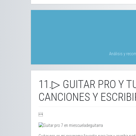
Análisis y reco
11.▷ GUITAR PRO Y 
CANCIONES Y ESCRIB

Guitar pro es mi programa favorito para leer y escribir part