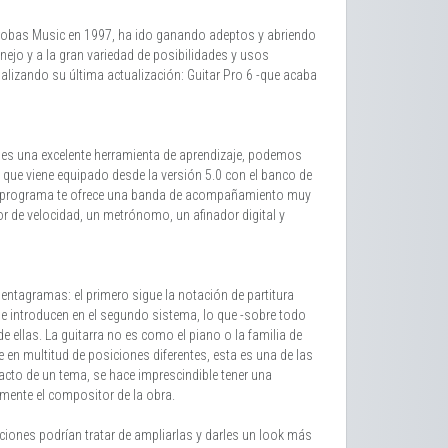
 Arobas Music en 1997, ha ido ganando adeptos y abriendo
nejo y a la gran variedad de posibilidades y usos
nalizando su última actualización: Guitar Pro 6 -que acaba
o: es una excelente herramienta de aprendizaje, podemos
r, que viene equipado desde la versión 5.0 con el banco de
ste programa te ofrece una banda de acompañamiento muy
r de velocidad, un metrónomo, un afinador digital y
pentagramas: el primero sigue la notación de partitura
 se introducen en el segundo sistema, lo que -sobre todo
 ellas. La guitarra no es como el piano o la familia de
 en multitud de posiciones diferentes, esta es una de las
exacto de un tema, se hace imprescindible tener una
lmente el compositor de la obra.
iciones podrían tratar de ampliarlas y darles un look más