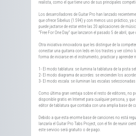
realista, como el que tiene uno de sus principales competi
Los desarrolladores de Guitar Pro han lanzado recientem
que ofrece Sibelius (1.59€) y con menos uso práctico, ya q
puede jactarse de estar entre las 20 aplicaciones de música
“Free For One Day” que lanzaron el pasado 5 de abril, que 
Otra iniciativa innovadora que les distingue de la compete
conectar una guitarra con leds en los trastes y ver cómo 
forma de iniciarse en el instrumento, practicar y aprender
1- El modo tablatura: se ilumina la tablatura de la pista s
2- El modo diagrama de acordes: se encienden los acordes
3- El modo escala: se iluminan las escalas seleccionadas
Como última gran ventaja sobre el resto de editores, no p
disponible gratis en Internet para cualquier persona, y q
editor de tablatura que contaba con una amplia base de ca
Debido a que esta enorme base de canciones no está regu
lanzaría el Guitar Pro Tabs Project, con el fin de reunir c
este servicio será gratuito o de pago.