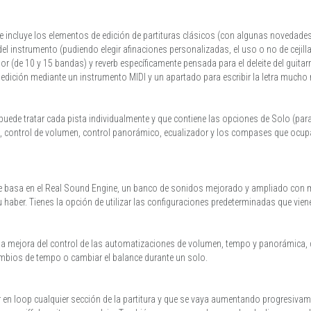
 incluye los elementos de edición de partituras clásicos (con algunas novedades
l instrumento (pudiendo elegir afinaciones personalizadas, el uso o no de cejilla, 
r (de 10 y 15 bandas) y reverb específicamente pensada para el deleite del guitarr
 edición mediante un instrumento MIDI y un apartado para escribir la letra mucho 
e puede tratar cada pista individualmente y que contiene las opciones de Solo (pa
as), control de volumen, control panorámico, ecualizador y los compases que oc
 basa en el Real Sound Engine, un banco de sonidos mejorado y ampliado con m
haber. Tienes la opción de utilizar las configuraciones predeterminadas que viene
la mejora del control de las automatizaciones de volumen, tempo y panorámica, qu
ambios de tempo o cambiar el balance durante un solo.
tir en loop cualquier sección de la partitura y que se vaya aumentando progresiv