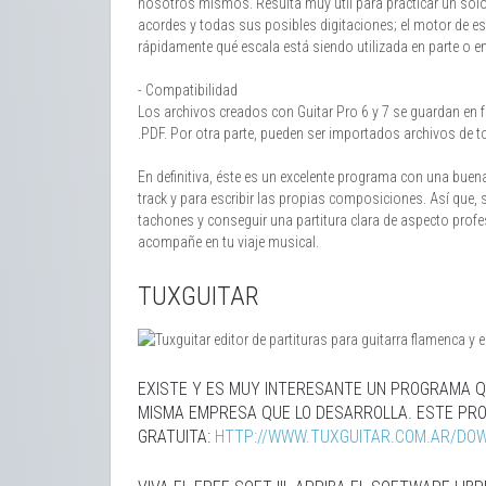
nosotros mismos. Resulta muy útil para practicar un sol
acordes y todas sus posibles digitaciones; el motor de e
rápidamente qué escala está siendo utilizada en parte o en la
- Compatibilidad
Los archivos creados con Guitar Pro 6 y 7 se guardan en f
.PDF. Por otra parte, pueden ser importados archivos de to
En definitiva, éste es un excelente programa con una buen
track y para escribir las propias composiciones. Así que, s
tachones y conseguir una partitura clara de aspecto profe
acompañe en tu viaje musical.
TUXGUITAR
EXISTE Y ES MUY INTERESANTE UN PROGRAMA QU
MISMA EMPRESA QUE LO DESARROLLA. ESTE PR
GRATUITA:
HTTP://WWW.TUXGUITAR.COM.AR/DO