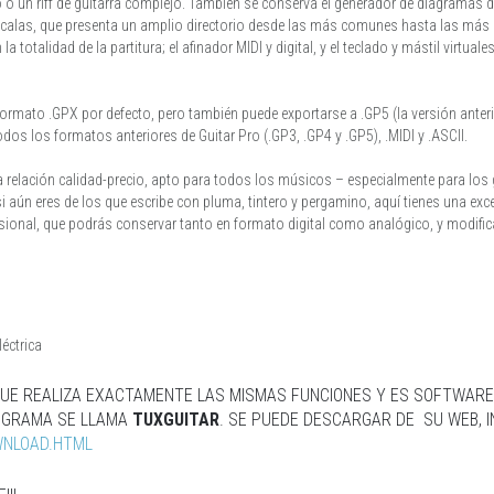
o o un riff de guitarra complejo. También se conserva el generador de diagramas
scalas, que presenta un amplio directorio desde las más comunes hasta las más e
 totalidad de la partitura; el afinador MIDI y digital, y el teclado y mástil virtuales
ormato .GPX por defecto, pero también puede exportarse a .GP5 (la versión anterio
dos los formatos anteriores de Guitar Pro (.GP3, .GP4 y .GP5), .MIDI y .ASCII.
a relación calidad-precio, apto para todos los músicos – especialmente para los 
i aún eres de los que escribe con pluma, tintero y pergamino, aquí tienes una excel
sional, que podrás conservar tanto en formato digital como analógico, y modificar
E REALIZA EXACTAMENTE LAS MISMAS FUNCIONES Y ES SOFTWARE L
OGRAMA SE LLAMA
TUXGUITAR
. SE PUEDE DESCARGAR DE SU WEB, 
WNLOAD.HTML