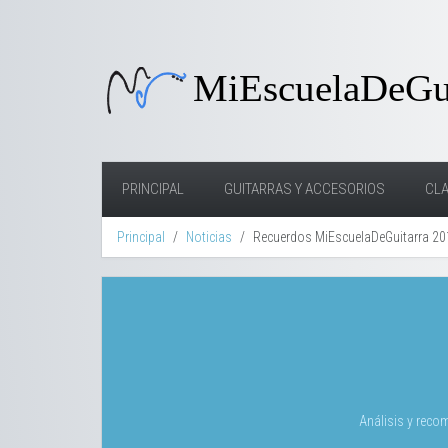
PRINCIPAL
GUITARRAS Y ACCESORIOS
CLA
Principal
Noticias
Recuerdos MiEscuelaDeGuitarra 20
Análisis y reco