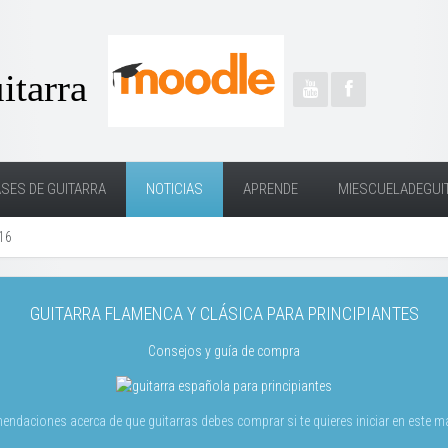
SES DE GUITARRA
NOTICIAS
APRENDE
MIESCUELADEGUI
16
GUITARRA FLAMENCA Y CLÁSICA PARA PRINCIPIANTES
Consejos y guía de compra
mendaciones acerca de que guitarras debes comprar si te quieres iniciar en este 