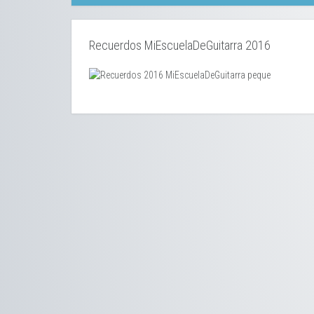
Recuerdos MiEscuelaDeGuitarra 2016