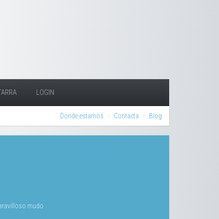
TARRA
LOGIN
Donde estamos
Contacta
Blog
maravilloso mudo