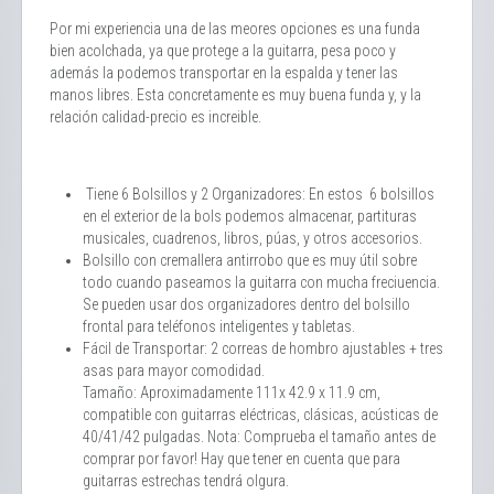
Por mi experiencia una de las meores opciones es una funda
bien acolchada, ya que protege a la guitarra, pesa poco y
además la podemos transportar en la espalda y tener las
manos libres. Esta concretamente es muy buena funda y, y la
relación calidad-precio es increible.
Tiene 6 Bolsillos y 2 Organizadores: En estos 6 bolsillos
en el exterior de la bols podemos almacenar, partituras
musicales, cuadrenos, libros, púas, y otros accesorios.
Bolsillo con cremallera antirrobo que es muy útil sobre
todo cuando paseamos la guitarra con mucha freciuencia.
Se pueden usar dos organizadores dentro del bolsillo
frontal para teléfonos inteligentes y tabletas.
Fácil de Transportar: 2 correas de hombro ajustables + tres
asas para mayor comodidad.
Tamaño: Aproximadamente 111x 42.9 x 11.9 cm,
compatible con guitarras eléctricas, clásicas, acústicas de
40/41/42 pulgadas. Nota: Comprueba el tamaño antes de
comprar por favor! Hay que tener en cuenta que para
guitarras estrechas tendrá olgura.