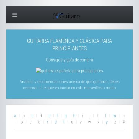
GUITARRA FLAMENCA Y CLÁSICA PARA
PRINCIPIANTES
Consejos y guía de compra
Análisis y recomendaciones acerca de que guitarras debes
comprar si te quieres iniciar en este maravilloso mudo
a
b
c
d
e
f
g
h
i
j
k
l
m
n
o
p
q
r
s
t
u
v
w
x
y
z
#